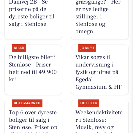
Damvej 2B - Se
græsgange? - Her
priserne på de
er nye ledige
dyreste boliger til
stillinger i
salg i Stenløse
Stenløse og
omegn
BILER
JOBNYT
De billigste biler i
Vikar søges til
Stenløse - Priser
undervisning i
helt ned til 49.900
fysik og idræt på
kr!
Egedal
Gymnasium & HF
BOLIGMARKED
DET SKER
Top 6 over dyreste
Weekendaktivitete
boliger til salg i
r i Stenløse:
Stenløse. Priser op
Musik, revy og