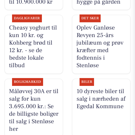
til 10.900.000 kr
hygge på gården
DAGLIGVARER
DET SKER
Cheasy yoghurt til
Oplev Ganløse
kun 10 kr. og
Revyen 25-års
Kohberg brød til
jubilæum og prøv
12 kr. - se de
kræfter med
bedste lokale
fodtennis i
tilbud
Stenløse
BOLIGMARKED
BILER
Måløvvej 30A er til
10 dyreste biler til
salg for kun
salg i nærheden af
3.695.000 kr.: Se
Egedal Kommune
de billigste boliger
til salg i Stenløse
her