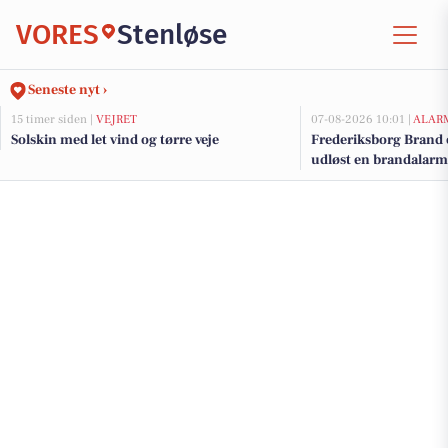
VORES
Stenløse
Seneste nyt ›
15 timer siden |
VEJRET
07-08-2026 10:01 |
ALAR
Solskin med let vind og tørre veje
Frederiksborg Brand 
udløst en brandalarm