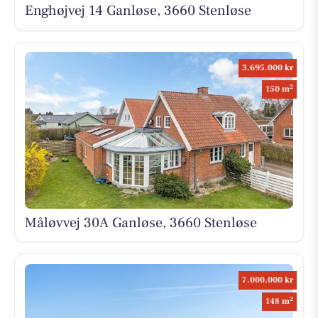
Enghøjvej 14 Ganløse, 3660 Stenløse
3.695.000 kr
2
150 m
Måløvvej 30A Ganløse, 3660 Stenløse
7.000.000 kr
2
148 m