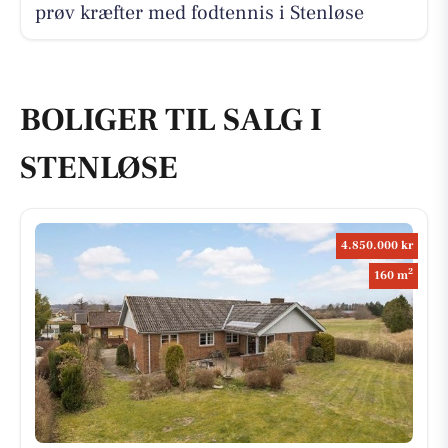
prøv kræfter med fodtennis i Stenløse
BOLIGER TIL SALG I
STENLØSE
4.850.000 kr
2
160 m