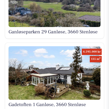
Ganløseparken 29 Ganløse, 3660 Stenløse
4.595.000 kr
2
135 m
Gadetoften 1 Ganløse, 3660 Stenløse