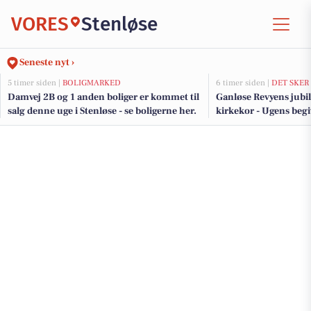
VORES
Stenløse
Seneste nyt ›
5 timer siden |
BOLIGMARKED
6 timer siden |
DET SKER
Damvej 2B og 1 anden boliger er kommet til
Ganløse Revyens jubi
salg denne uge i Stenløse - se boligerne her.
kirkekor - Ugens begi