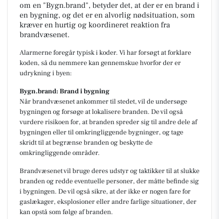
om en "Bygn.brand", betyder det, at der er en brand i
en bygning, og det er en alvorlig nødsituation, som
kræver en hurtig og koordineret reaktion fra
brandvæsenet.
Alarmerne foregår typisk i koder. Vi har forsøgt at forklare
koden, så du nemmere kan gennemskue hvorfor der er
udrykning i byen:
Bygn.brand: Brand i bygning
Når brandvæsenet ankommer til stedet, vil de undersøge
bygningen og forsøge at lokalisere branden. De vil også
vurdere risikoen for, at branden spreder sig til andre dele af
bygningen eller til omkringliggende bygninger, og tage
skridt til at begrænse branden og beskytte de
omkringliggende områder.
Brandvæsenet vil bruge deres udstyr og taktikker til at slukke
branden og redde eventuelle personer, der måtte befinde sig
i bygningen. De vil også sikre, at der ikke er nogen fare for
gaslækager, eksplosioner eller andre farlige situationer, der
kan opstå som følge af branden.