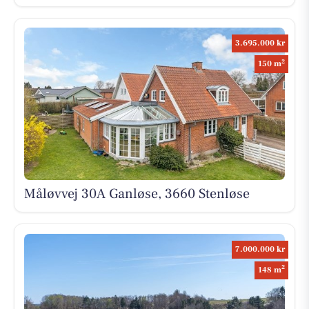
3.695.000 kr
2
150 m
Måløvvej 30A Ganløse, 3660 Stenløse
7.000.000 kr
2
148 m