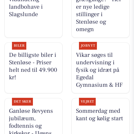
landbohave i
er nye ledige
Slagslunde
stillinger i
Stenløse og
omegn
BILER
JOBNYT
De billigste biler i
Vikar søges til
Stenløse - Priser
undervisning i
helt ned til 49.900
fysik og idræt på
kr!
Egedal
Gymnasium & HF
DET SKER
VEJRET
Ganløse Revyens
Sommerdag med
jubilæum,
kant og kølig start
fodtennis og
kirkekor - Ugens