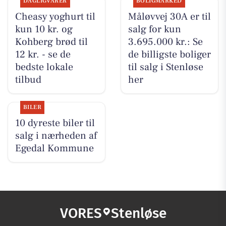
DAGLIGVARER
BOLIGMARKED
Cheasy yoghurt til
Måløvvej 30A er til
kun 10 kr. og
salg for kun
Kohberg brød til
3.695.000 kr.: Se
12 kr. - se de
de billigste boliger
bedste lokale
til salg i Stenløse
tilbud
her
BILER
10 dyreste biler til
salg i nærheden af
Egedal Kommune
VORES
Stenløse