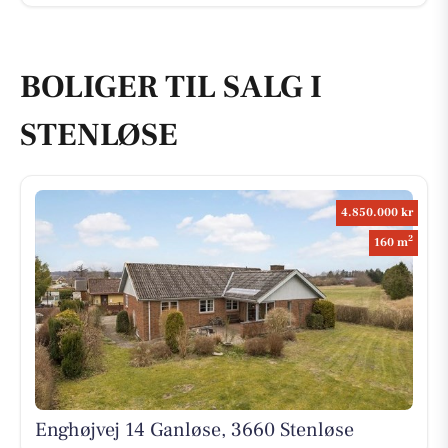
BOLIGER TIL SALG I
STENLØSE
4.850.000 kr
2
160 m
Enghøjvej 14 Ganløse, 3660 Stenløse