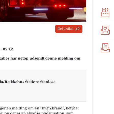
Del artikel
. 05:12
aber har netop udsendt denne melding om
la/Rækkehus Station: Stenløse
ger en melding om en "Bygn.brand", betyder
ng, og det er en alvorlig nødsituation, som