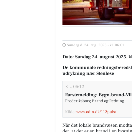
Søndag d. 24. aug. 2025 - kl. 06:01
Dato: Søndag 24. august 2025, kl
De kommunale redningsberedsk
udrykning nær Stenløse
KL. 05:12
Førstemelding: Bygn.brand-Vil
Frederiksborg Brand og Redning
Kilde:
www.odin.dk/112puls/
Når det lokale brandvæsen modta
det, at der er en brand i en bygni