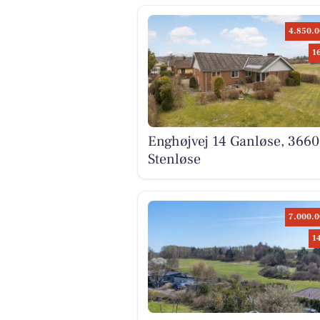
4.850.0
1
Enghøjvej 14 Ganløse, 3660
Stenløse
7.000.0
1