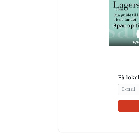
Få loka
Email