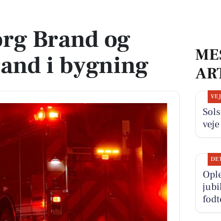
d i bygning
org Brand og
ME
and i bygning
AR
VE
Sols
veje
DE
Opl
jub
fodt