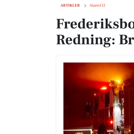
Frederiksborg Brand og Redning: Bran
ARTIKLER
Alarm112
Frederiksb
Redning: Br