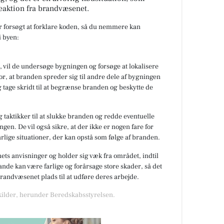
eaktion fra brandvæsenet.
ar forsøgt at forklare koden, så du nemmere kan
 byen:
 vil de undersøge bygningen og forsøge at lokalisere
or, at branden spreder sig til andre dele af bygningen
 tage skridt til at begrænse branden og beskytte de
 taktikker til at slukke branden og redde eventuelle
gen. De vil også sikre, at der ikke er nogen fare for
rlige situationer, der kan opstå som følge af branden.
nets anvisninger og holder sig væk fra området, indtil
de kan være farlige og forårsage store skader, så det
 brandvæsenet plads til at udføre deres arbejde.
 kilder, herunder Beredskabsstyrelsen.