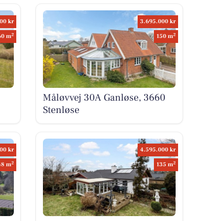
00 kr
3.695.000 kr
2
2
60 m
150 m
Måløvvej 30A Ganløse, 3660
Stenløse
00 kr
4.595.000 kr
2
2
48 m
135 m