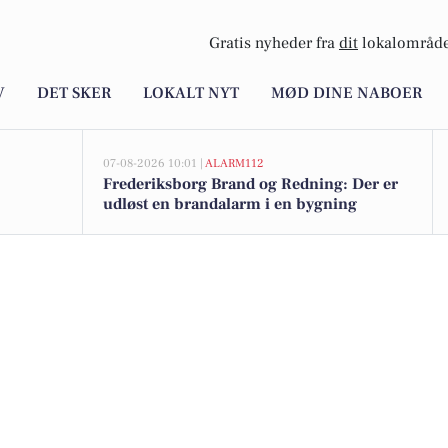
Gratis nyheder fra
dit
lokalområde
V
DET SKER
LOKALT NYT
MØD DINE NABOER
07-08-2026 10:01 |
ALARM112
Frederiksborg Brand og Redning: Der er
udløst en brandalarm i en bygning