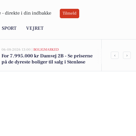
 -
direkte i din indbakke
Tilmeld
SPORT
VEJRET
06-08-2026 13:00 |
BOLIGMARKED
05-08-2026 13:00
‹
›
For 7.995.000 kr Damvej 2B - Se priserne
Top 6 over dy
på de dyreste boliger til salg i Stenløse
Stenløse. Pri