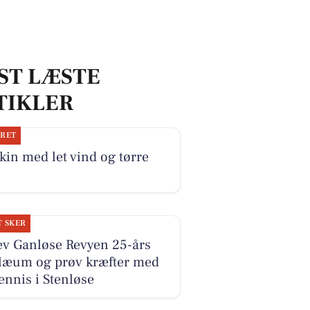
ST LÆSTE
TIKLER
JRET
kin med let vind og tørre
T SKER
ev Ganløse Revyen 25-års
ilæum og prøv kræfter med
ennis i Stenløse