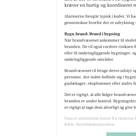
kræver en hurtig og koordineret r
Alarmerne foregår typisk i koder. Vi h
gennemskue hvorfor der er udrykning i
Bygn.brand: Brand i bygning
Når brandvæsenet ankommer til stedet,
branden. De vil også vurdere risikoen f
eller til omkringliggende bygninger, og
omkringliggende områder.
Brandvæsenet vil bruge deres udstyr og
personer, der måtte befinde sig i bygnin
gaslækager, eksplosioner eller andre fa
Det er vigtigt, at alle følger brandvæse
branden er under kontrol. Bygningsbran
er vigtigt at tage dem alvorligt og give
Data er automatisk hentet fra eksterne
Kilde: Beredskabsstyrelsen