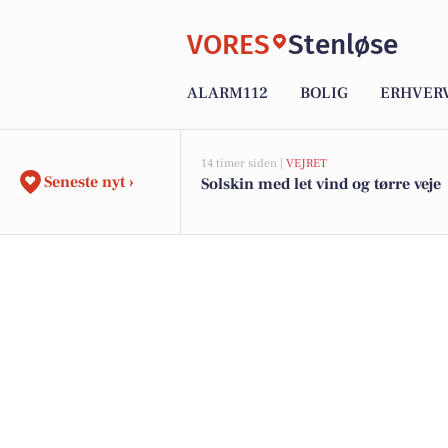
VORES
Stenløse
ALARM112
BOLIG
ERHVER
14 timer siden |
VEJRET
Seneste nyt ›
Solskin med let vind og tørre veje