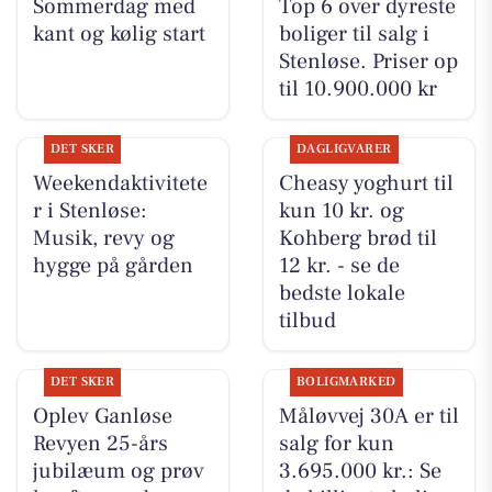
Sommerdag med
Top 6 over dyreste
kant og kølig start
boliger til salg i
Stenløse. Priser op
til 10.900.000 kr
DET SKER
DAGLIGVARER
Weekendaktivitete
Cheasy yoghurt til
r i Stenløse:
kun 10 kr. og
Musik, revy og
Kohberg brød til
hygge på gården
12 kr. - se de
bedste lokale
tilbud
DET SKER
BOLIGMARKED
Oplev Ganløse
Måløvvej 30A er til
Revyen 25-års
salg for kun
jubilæum og prøv
3.695.000 kr.: Se