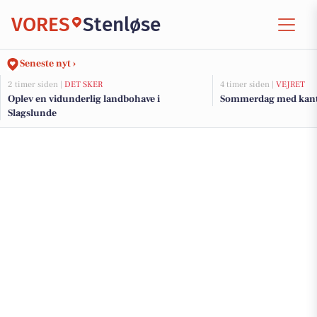
VORES
Stenløse
Seneste nyt ›
2 timer siden |
DET SKER
4 timer siden |
VEJRET
Oplev en vidunderlig landbohave i
Sommerdag med kant o
Slagslunde