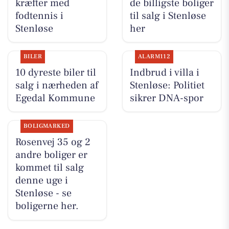
kræfter med
de billigste boliger
fodtennis i
til salg i Stenløse
Stenløse
her
BILER
ALARM112
10 dyreste biler til
Indbrud i villa i
salg i nærheden af
Stenløse: Politiet
Egedal Kommune
sikrer DNA-spor
BOLIGMARKED
Rosenvej 35 og 2
andre boliger er
kommet til salg
denne uge i
Stenløse - se
boligerne her.