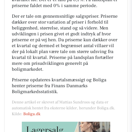
priserne faldet med 0% i samme periode.
Der er tale om gennemsnitlige salgspriser. Priserne
dækker over stor variation af priser i forhold til
beliggenhed, størrelse, stand og så videre. Men
udviklingen i prisen givet et godt indtryk af hvor
priserne er på vej hen. Da priserne kun dækker over
et kvartal og dermed et begrænset antal villaer vil
der på lokalt plan være tale om større udsving fra
kvartal til kvartal. Priserne på landsplan fortæller
mere om prisudviklingen generelt på
boligmarkedet.
Priserne opdateres kvartalsmæssigt og Boliga
henter priserne fra Finans Danmarks
Boligmarkedsstatistik.
Denne artikel er skrevet af Mattias Sundroos og data er
automatisk hentet fra eksterne kilder, herunder Boliga.dk.
Kilde:
Boliga.dk