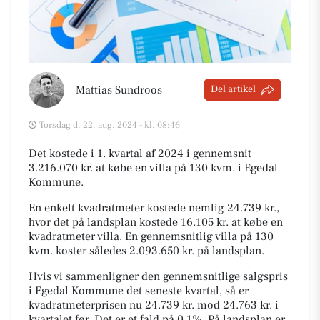
Mattias Sundroos
Del artikel
Torsdag d. 22. aug. 2024 - kl. 08:46
Det kostede i 1. kvartal af 2024 i gennemsnit
3.216.070 kr. at købe en villa på 130 kvm. i Egedal
Kommune.
En enkelt kvadratmeter kostede nemlig 24.739 kr.,
hvor det på landsplan kostede 16.105 kr. at købe en
kvadratmeter villa. En gennemsnitlig villa på 130
kvm. koster således 2.093.650 kr. på landsplan.
Hvis vi sammenligner den gennemsnitlige salgspris
i Egedal Kommune det seneste kvartal, så er
kvadratmeterprisen nu 24.739 kr. mod 24.763 kr. i
kvartalet før. Det er et fald på 0,1%. På landsplan er