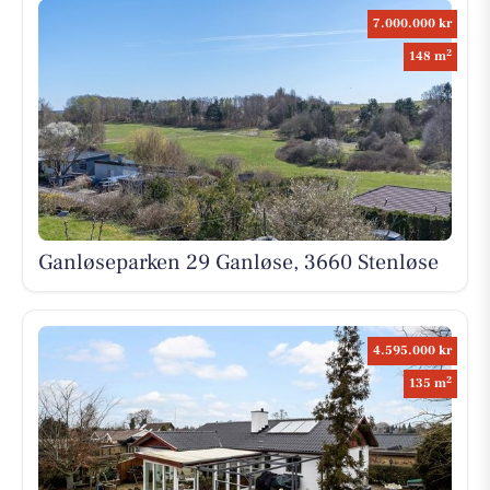
7.000.000 kr
2
148 m
Ganløseparken 29 Ganløse, 3660 Stenløse
4.595.000 kr
2
135 m