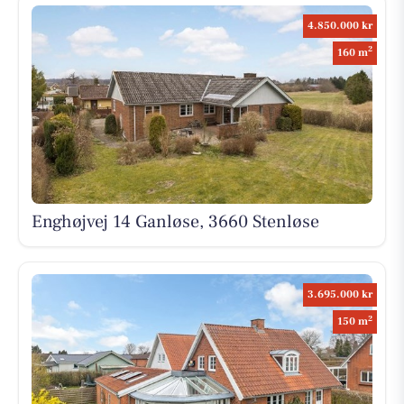
4.850.000 kr
2
160 m
Enghøjvej 14 Ganløse, 3660 Stenløse
3.695.000 kr
2
150 m