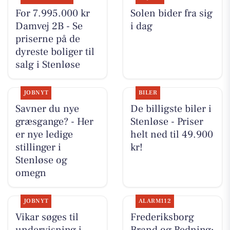
For 7.995.000 kr
Solen bider fra sig
Damvej 2B - Se
i dag
priserne på de
dyreste boliger til
salg i Stenløse
JOBNYT
BILER
Savner du nye
De billigste biler i
græsgange? - Her
Stenløse - Priser
er nye ledige
helt ned til 49.900
stillinger i
kr!
Stenløse og
omegn
JOBNYT
ALARM112
Vikar søges til
Frederiksborg