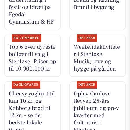
undervisning i
Brand og Redning:
fysik og idræt på
Brand i bygning
Egedal
Gymnasium & HF
BOLIGMARKED
DET SKER
Top 6 over dyreste
Weekendaktivitete
boliger til salg i
r i Stenløse:
Stenløse. Priser op
Musik, revy og
til 10.900.000 kr
hygge på gården
DAGLIGVARER
DET SKER
Cheasy yoghurt til
Oplev Ganløse
kun 10 kr. og
Revyen 25-års
Kohberg brød til
jubilæum og prøv
12 kr. - se de
kræfter med
bedste lokale
fodtennis i
tilbud
Stenløse