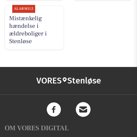
ALARM112
Mistænkelig
hændelse i
ældreboliger i
Stenløse
VORES
Stenløse
OM VORES DIGITAL