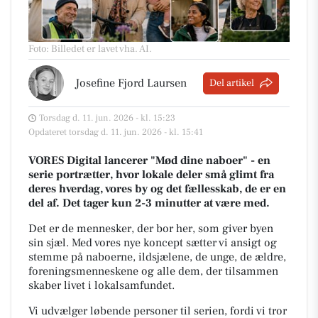
Foto: Billedet er lavet vha. AI
.
Josefine Fjord Laursen
Del artikel
Torsdag d. 11. jun. 2026 - kl. 15:23
Opdateret torsdag d. 11. jun. 2026 - kl. 15:41
VORES Digital lancerer "Mød dine naboer" - en
serie portrætter, hvor lokale deler små glimt fra
deres hverdag, vores by og det fællesskab, de er en
del af. Det tager kun 2-3 minutter at være med.
Det er de mennesker, der bor her, som giver byen
sin sjæl.
Med vores nye koncept sætter vi ansigt og
stemme på naboerne, ildsjælene, de unge, de ældre,
foreningsmenneskene og alle dem, der tilsammen
skaber livet i lokalsamfundet.
Vi udvælger løbende personer til serien, fordi vi tror