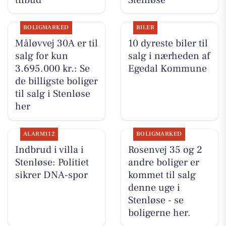
BOLIGMARKED
BILER
Måløvvej 30A er til
10 dyreste biler til
salg for kun
salg i nærheden af
3.695.000 kr.: Se
Egedal Kommune
de billigste boliger
til salg i Stenløse
her
ALARM112
BOLIGMARKED
Indbrud i villa i
Rosenvej 35 og 2
Stenløse: Politiet
andre boliger er
sikrer DNA-spor
kommet til salg
denne uge i
Stenløse - se
boligerne her.