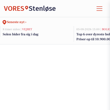
VORES
Stenløse
Seneste nyt ›
8 timer siden |
VEJRET
05-08-2026 13:00 |
BOLI
Solen bider fra sig i dag
Top 6 over dyreste boli
Priser op til 10.900.0