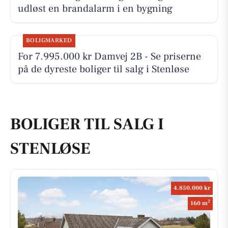
udløst en brandalarm i en bygning
BOLIGMARKED
For 7.995.000 kr Damvej 2B - Se priserne
på de dyreste boliger til salg i Stenløse
BOLIGER TIL SALG I
STENLØSE
4.850.000 kr
2
160 m