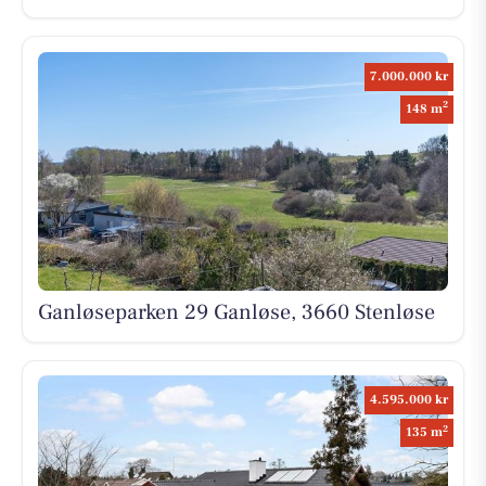
7.000.000 kr
2
148 m
Ganløseparken 29 Ganløse, 3660 Stenløse
4.595.000 kr
2
135 m