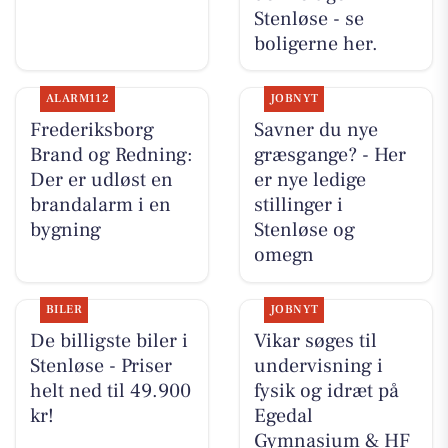
Stenløse - se
boligerne her.
ALARM112
JOBNYT
Frederiksborg
Savner du nye
Brand og Redning:
græsgange? - Her
Der er udløst en
er nye ledige
brandalarm i en
stillinger i
bygning
Stenløse og
omegn
BILER
JOBNYT
De billigste biler i
Vikar søges til
Stenløse - Priser
undervisning i
helt ned til 49.900
fysik og idræt på
kr!
Egedal
Gymnasium & HF