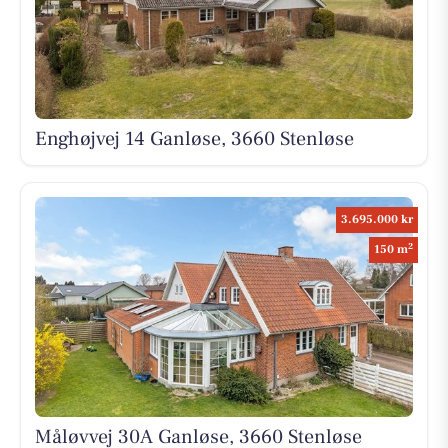
Enghøjvej 14 Ganløse, 3660 Stenløse
3.695.000 kr
2
150 m
Måløvvej 30A Ganløse, 3660 Stenløse