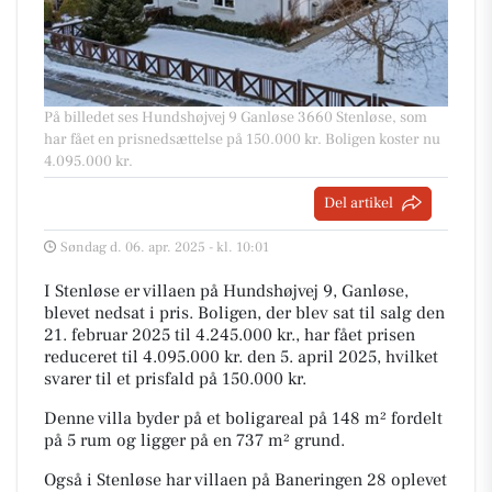
På billedet ses Hundshøjvej 9 Ganløse 3660 Stenløse, som
har fået en prisnedsættelse på 150.000 kr. Boligen koster nu
4.095.000 kr.
Del artikel
Søndag d. 06. apr. 2025 - kl. 10:01
I Stenløse er villaen på Hundshøjvej 9, Ganløse,
blevet nedsat i pris. Boligen, der blev sat til salg den
21. februar 2025 til 4.245.000 kr., har fået prisen
reduceret til 4.095.000 kr. den 5. april 2025, hvilket
svarer til et prisfald på 150.000 kr.
Denne villa byder på et boligareal på 148 m² fordelt
på 5 rum og ligger på en 737 m² grund.
Også i Stenløse har villaen på Baneringen 28 oplevet