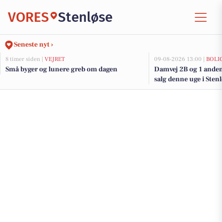
VORES
Stenløse
Seneste nyt ›
8 timer siden |
VEJRET
09-08-2026 13:00 |
BOLI
Små byger og lunere greb om dagen
Damvej 2B og 1 anden
salg denne uge i Stenl