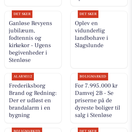
DET SKER
DET SKER
Ganløse Revyens
Oplev en
jubilæum,
vidunderlig
fodtennis og
landbohave i
kirkekor - Ugens
Slagslunde
begivenheder i
Stenløse
ALARM112
BOLIGMARKED
Frederiksborg
For 7.995.000 kr
Brand og Redning:
Damvej 2B - Se
Der er udløst en
priserne på de
brandalarm i en
dyreste boliger til
bygning
salg i Stenløse
BOLIGMARKED
DET SKER