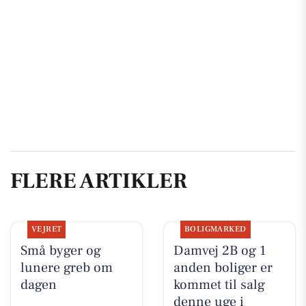
FLERE ARTIKLER
VEJRET
BOLIGMARKED
Små byger og
Damvej 2B og 1
lunere greb om
anden boliger er
dagen
kommet til salg
denne uge i