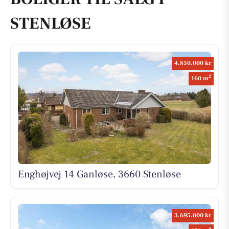
STENLØSE
4.850.000 kr
2
160 m
Enghøjvej 14 Ganløse, 3660 Stenløse
3.695.000 kr
2