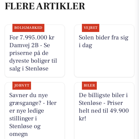
FLERE ARTIKLER
BOLIGMARKED
VEJRET
For 7.995.000 kr
Solen bider fra sig
Damvej 2B - Se
i dag
priserne på de
dyreste boliger til
salg i Stenløse
JOBNYT
BILER
Savner du nye
De billigste biler i
græsgange? - Her
Stenløse - Priser
er nye ledige
helt ned til 49.900
stillinger i
kr!
Stenløse og
omegn