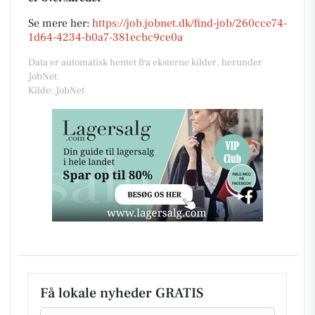
Se mere her:
https://job.jobnet.dk/find-job/260cce74-
1d64-4234-b0a7-381ecbc9ce0a
Data er automatisk hentet fra eksterne kilder, herunder
JobNet.
Kilde: JobNet
Få lokale nyheder GRATIS
Email