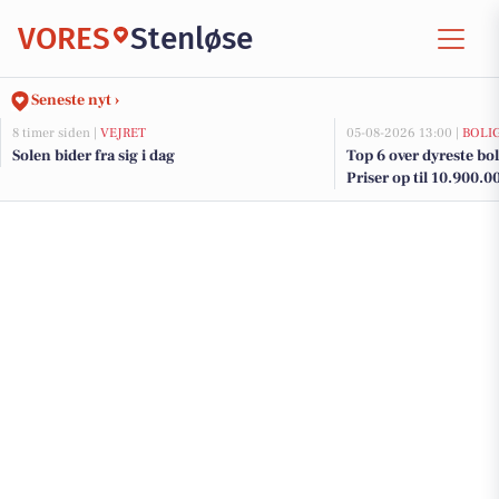
VORES
Stenløse
Seneste nyt ›
8 timer siden |
VEJRET
05-08-2026 13:00 |
BOLI
Solen bider fra sig i dag
Top 6 over dyreste boli
Priser op til 10.900.0