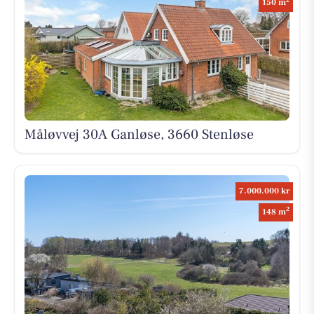
150 m
Måløvvej 30A Ganløse, 3660 Stenløse
7.000.000 kr
2
148 m