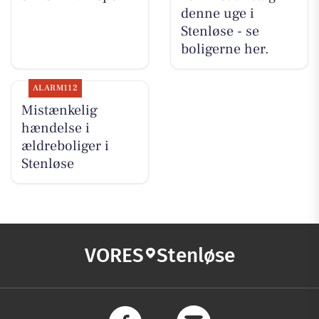
denne uge i
Stenløse - se
boligerne her.
ALARM112
Mistænkelig
hændelse i
ældreboliger i
Stenløse
VORES
Stenløse