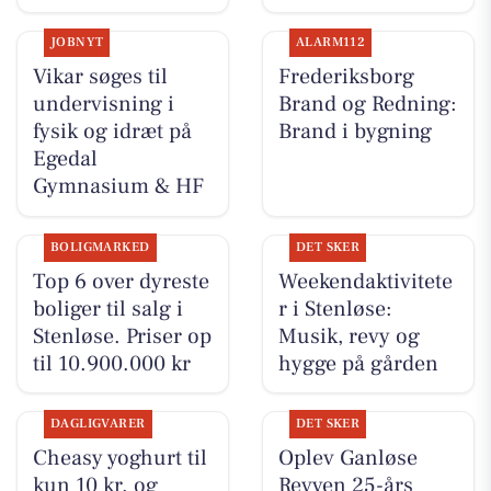
JOBNYT
ALARM112
Vikar søges til
Frederiksborg
undervisning i
Brand og Redning:
fysik og idræt på
Brand i bygning
Egedal
Gymnasium & HF
BOLIGMARKED
DET SKER
Top 6 over dyreste
Weekendaktivitete
boliger til salg i
r i Stenløse:
Stenløse. Priser op
Musik, revy og
til 10.900.000 kr
hygge på gården
DAGLIGVARER
DET SKER
Cheasy yoghurt til
Oplev Ganløse
kun 10 kr. og
Revyen 25-års