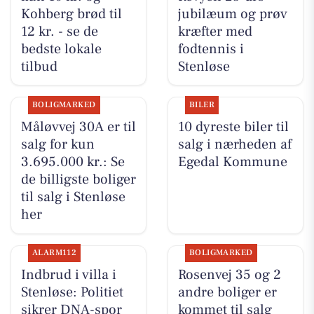
Kohberg brød til
jubilæum og prøv
12 kr. - se de
kræfter med
bedste lokale
fodtennis i
tilbud
Stenløse
BOLIGMARKED
BILER
Måløvvej 30A er til
10 dyreste biler til
salg for kun
salg i nærheden af
3.695.000 kr.: Se
Egedal Kommune
de billigste boliger
til salg i Stenløse
her
ALARM112
BOLIGMARKED
Indbrud i villa i
Rosenvej 35 og 2
Stenløse: Politiet
andre boliger er
sikrer DNA-spor
kommet til salg