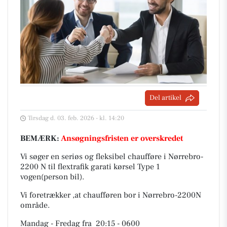
Del artikel
Tirsdag d. 03. feb. 2026 - kl. 14:20
BEMÆRK:
Ansøgningsfristen er overskredet
Vi søger en seriøs og fleksibel chaufføre i Nørrebro-
2200 N til flextrafik garati kørsel Type 1
vogen(person bil).
Vi foretrækker ,at chaufføren bor i Nørrebro-2200N
område.
Mandag - Fredag fra 20:15 - 0600