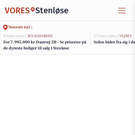
VORES
Stenløse
Seneste nyt ›
9 timer siden |
BOLIGMARKED
17 timer siden |
VEJRET
For 7.995.000 kr Damvej 2B - Se priserne på
Solen bider fra sig i d
de dyreste boliger til salg i Stenløse