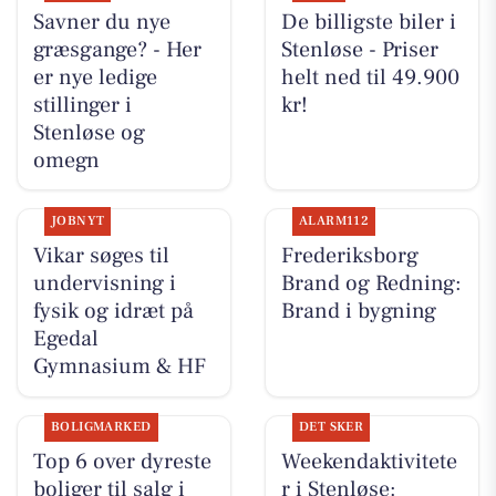
Savner du nye
De billigste biler i
græsgange? - Her
Stenløse - Priser
er nye ledige
helt ned til 49.900
stillinger i
kr!
Stenløse og
omegn
JOBNYT
ALARM112
Vikar søges til
Frederiksborg
undervisning i
Brand og Redning:
fysik og idræt på
Brand i bygning
Egedal
Gymnasium & HF
BOLIGMARKED
DET SKER
Top 6 over dyreste
Weekendaktivitete
boliger til salg i
r i Stenløse: