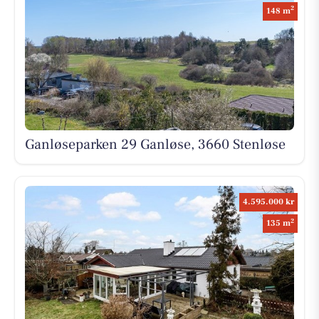
2
148 m
Ganløseparken 29 Ganløse, 3660 Stenløse
4.595.000 kr
2
135 m