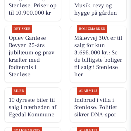
Stenløse. Priser op
Musik, revy og
til 10.900.000 kr
hygge på gården
DET SKER
BOLIGMARKED
Oplev Ganløse
Måløvvej 30A er til
Revyen 25-års
salg for kun
jubilæum og prøv
3.695.000 kr.: Se
kræfter med
de billigste boliger
fodtennis i
til salg i Stenløse
Stenløse
her
BILER
ALARM112
10 dyreste biler til
Indbrud i villa i
salg i nærheden af
Stenløse: Politiet
Egedal Kommune
sikrer DNA-spor
BOLIGMARKED
ALARM112