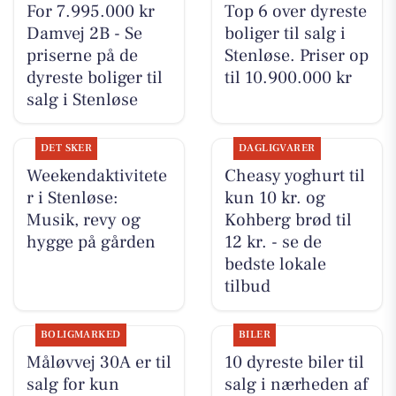
For 7.995.000 kr
Top 6 over dyreste
Damvej 2B - Se
boliger til salg i
priserne på de
Stenløse. Priser op
dyreste boliger til
til 10.900.000 kr
salg i Stenløse
DET SKER
DAGLIGVARER
Weekendaktivitete
Cheasy yoghurt til
r i Stenløse:
kun 10 kr. og
Musik, revy og
Kohberg brød til
hygge på gården
12 kr. - se de
bedste lokale
tilbud
BOLIGMARKED
BILER
Måløvvej 30A er til
10 dyreste biler til
salg for kun
salg i nærheden af