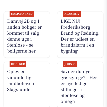
BOLIGMARKED
ALARM112
Damvej 2B og 1
LIGE NU!
anden boliger er
Frederiksborg
kommet til salg
Brand og Redning:
denne uge i
Der er udløst en
Stenløse - se
brandalarm i en
boligerne her.
bygning
DET SKER
JOBNYT
Oplev en
Savner du nye
vidunderlig
græsgange? - Her
landbohave i
er nye ledige
Slagslunde
stillinger i
Stenløse og
omegn