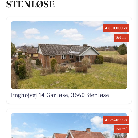
STENLØSE
4.850.000 kr
2
160 m
Enghøjvej 14 Ganløse, 3660 Stenløse
3.695.000 kr
2
150 m