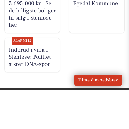
3.695.000 kr.: Se
Egedal Kommune
de billigste boliger
til salg i Stenløse
her
ALARM112
Indbrud i villa i
Stenløse: Politiet
sikrer DNA-spor
Tilmeld nyhedsbrev
VORES
Stenløse