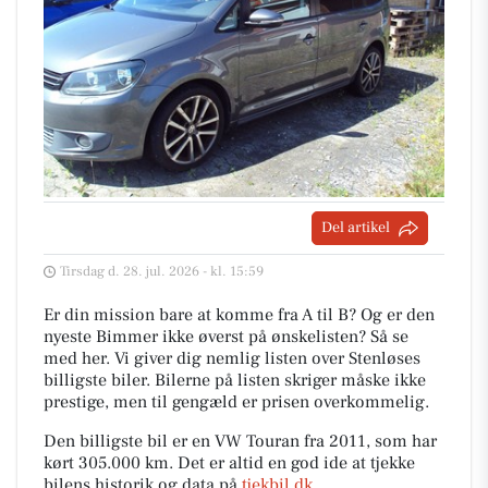
Del artikel
Tirsdag d. 28. jul. 2026 - kl. 15:59
Er din mission bare at komme fra A til B? Og er den
nyeste Bimmer ikke øverst på ønskelisten? Så se
med her. Vi giver dig nemlig listen over Stenløses
billigste biler. Bilerne på listen skriger måske ikke
prestige, men til gengæld er prisen overkommelig.
Den billigste bil er en VW Touran fra 2011, som har
kørt 305.000 km. Det er altid en god ide at tjekke
bilens historik og data på
tjekbil.dk