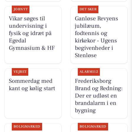
JOBNYT
DET SKER
Vikar søges til
Ganløse Revyens
undervisning i
jubilæum,
fysik og idræt på
fodtennis og
Egedal
kirkekor - Ugens
Gymnasium & HF
begivenheder i
Stenløse
VEJRET
ALARM112
Sommerdag med
Frederiksborg
kant og kølig start
Brand og Redning:
Der er udløst en
brandalarm i en
bygning
BOLIGMARKED
BOLIGMARKED