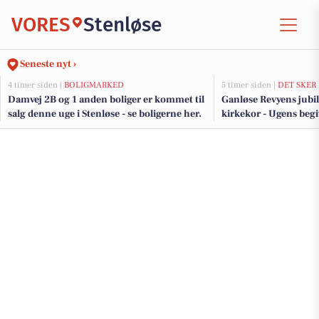
VORES
Stenløse
Seneste nyt ›
4 timer siden |
BOLIGMARKED
5 timer siden |
DET SKER
Damvej 2B og 1 anden boliger er kommet til
Ganløse Revyens jubi
salg denne uge i Stenløse - se boligerne her.
kirkekor - Ugens begi