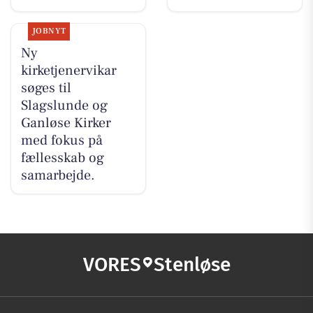
JOBNYT
Ny
kirketjenervikar
søges til
Slagslunde og
Ganløse Kirker
med fokus på
fællesskab og
samarbejde.
VORES
Stenløse