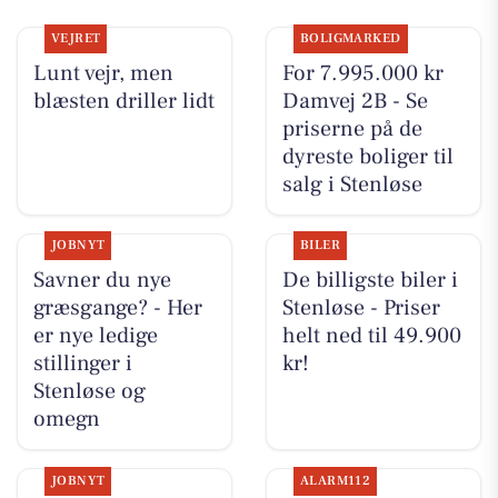
VEJRET
BOLIGMARKED
Lunt vejr, men
For 7.995.000 kr
blæsten driller lidt
Damvej 2B - Se
priserne på de
dyreste boliger til
salg i Stenløse
JOBNYT
BILER
Savner du nye
De billigste biler i
græsgange? - Her
Stenløse - Priser
er nye ledige
helt ned til 49.900
stillinger i
kr!
Stenløse og
omegn
JOBNYT
ALARM112