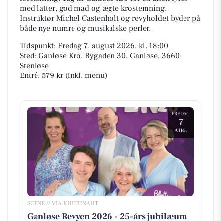
med latter, god mad og ægte krostemning.
Instruktør Michel Castenholt og revyholdet byder på
både nye numre og musikalske perler.
Tidspunkt: Fredag 7. august 2026, kl. 18:00
Sted: Ganløse Kro, Bygaden 30, Ganløse, 3660
Stenløse
Entré: 579 kr (inkl. menu)
FREDAG
7
AUG.
SCENE // VIA KULTUNAUT
Ganløse Revyen 2026 - 25-års jubilæum