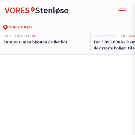
VORES
Stenløse
Seneste nyt ›
1 time siden |
VEJRET
17 timer siden |
BOLIGM
Lunt vejr, men blæsten driller lidt
For 7.995.000 kr Damv
de dyreste boliger til 