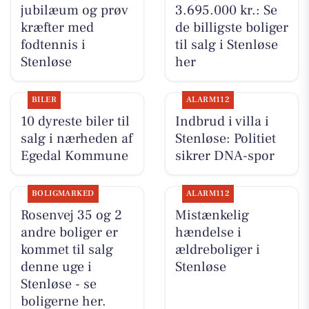
jubilæum og prøv
3.695.000 kr.: Se
kræfter med
de billigste boliger
fodtennis i
til salg i Stenløse
Stenløse
her
BILER
ALARM112
10 dyreste biler til
Indbrud i villa i
salg i nærheden af
Stenløse: Politiet
Egedal Kommune
sikrer DNA-spor
BOLIGMARKED
ALARM112
Rosenvej 35 og 2
Mistænkelig
andre boliger er
hændelse i
kommet til salg
ældreboliger i
denne uge i
Stenløse
Stenløse - se
boligerne her.