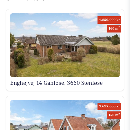
4.850.000 kr
2
160 m
Enghøjvej 14 Ganløse, 3660 Stenløse
3.695.000 kr
2
150 m