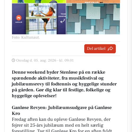
Foto: Kultunaut
.
Del artikel
Onsdag d. 05. aug. 2026 - kl. 09:01
Denne weekend byder Stenløse på en række
spændende aktiviteter, fra musikfestival og
jubilæumsrevy til fodtennis og hyggelige stunder
på gården. Gør dig klar til festlige, folkelige og
hyggelige oplevelser!
Ganløse Revyen: Jubilæumsudgave på Ganløse
Kro
Fredag aften kan du opleve Ganløse Revyen, der
fejrer sit 25-års jubilæum med en helt særlig
forestilling. Tag til Ganløse Kro for en aften fyldt