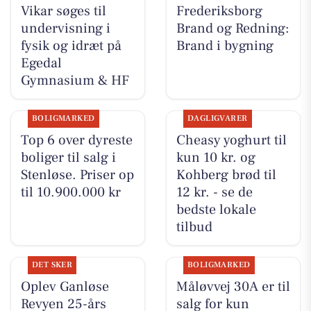
Vikar søges til
Frederiksborg
undervisning i
Brand og Redning:
fysik og idræt på
Brand i bygning
Egedal
Gymnasium & HF
BOLIGMARKED
DAGLIGVARER
Top 6 over dyreste
Cheasy yoghurt til
boliger til salg i
kun 10 kr. og
Stenløse. Priser op
Kohberg brød til
til 10.900.000 kr
12 kr. - se de
bedste lokale
tilbud
DET SKER
BOLIGMARKED
Oplev Ganløse
Måløvvej 30A er til
Revyen 25-års
salg for kun