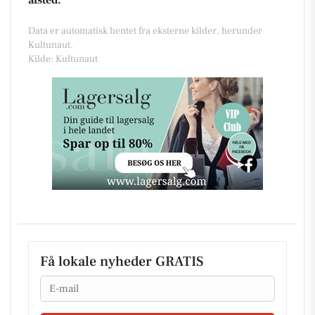
afsted.
Data er automatisk hentet fra eksterne kilder, herunder
Kultunaut.
Kilde: Kultunaut
Få lokale nyheder GRATIS
Email