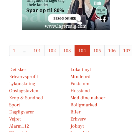
1
...
101
102
103
104
105
106
107
Det sker
Lokalt nyt
Erhvervsprofil
Mindeord
Lykønskning
Fakta om
Opslagstavlen
Husstand
Krop & Sundhed
Mød dine naboer
Sport
Boligmarked
Dagligvarer
Biler
Vejret
Erhverv
Alarm112
Jobnyt